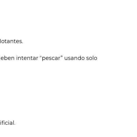
otantes.
deben intentar “pescar” usando solo
icial.