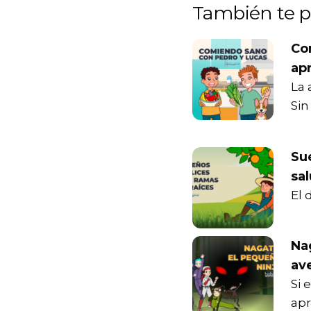
También te p
Co
ap
La 
Si
Sue
sa
El 
Nag
av
Si 
apr