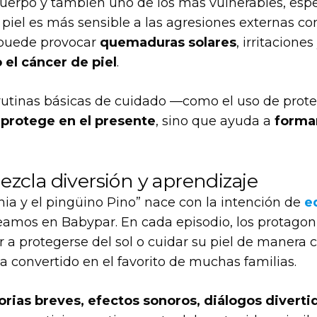
cuerpo y también uno de los más vulnerables, espe
 piel es más sensible a las agresiones externas co
 puede provocar
quemaduras solares
, irritaciones
el cáncer de piel
.
utinas básicas de cuidado —como el uso de protect
o
protege en el presente
, sino que ayuda a
forma
ezcla diversión y aprendizaje
nia y el pingüino Pino” nace con la intención de
e
amos en Babypar. En cada episodio, los protagoni
r a protegerse del sol o cuidar su piel de maner
a convertido en el favorito de muchas familias.
orias breves, efectos sonoros, diálogos diverti