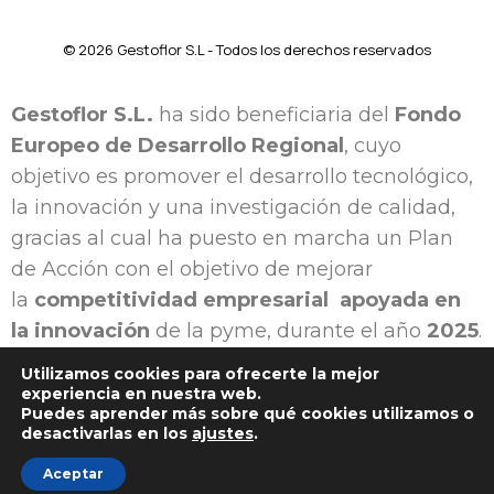
© 2026 Gestoflor S.L - Todos los derechos reservados
Gestoflor S.L.
ha sido beneficiaria del
Fondo
Europeo de Desarrollo Regional
, cuyo
objetivo es promover el desarrollo tecnológico,
la innovación y una investigación de calidad,
gracias al cual ha puesto en marcha un Plan
de Acción con el objetivo de mejorar
la
competitividad empresarial apoyada en
la innovación
de la pyme, durante el año
2025
.
Para ello ha contado con el apoyo
Utilizamos cookies para ofrecerte la mejor
del
Programa Pyme Innova de la Cámara de
experiencia en nuestra web.
Puedes aprender más sobre qué cookies utilizamos o
Comercio de Cádiz
. #EuropaSeSiente”
desactivarlas en los
ajustes
.
Aceptar