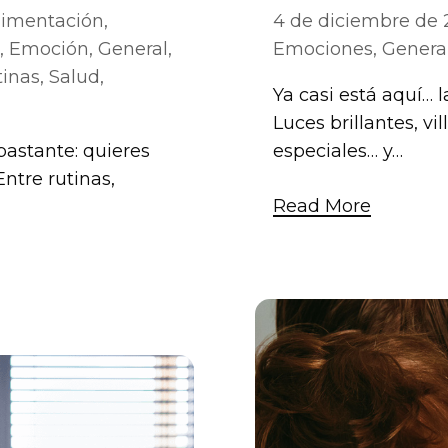
limentación
,
4 de diciembre de 
,
Emoción
,
General
,
Emociones
,
Genera
tinas
,
Salud
,
Ya casi está aquí… 
Luces brillantes, vi
bastante: quieres
especiales… y…
ntre rutinas,
Read More