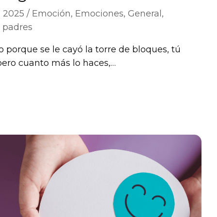
e 2025
Emoción
,
Emociones
,
General
,
a padres
o porque se le cayó la torre de bloques, tú
pero cuanto más lo haces,…