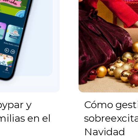
bypar y
Cómo gesti
lias en el
sobreexcita
Navidad