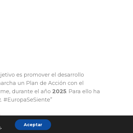
bjetivo es promover el desarrollo
 marcha un Plan de Acción con el
yme, durante el año
2025
. Para ello ha
z
. #EuropaSeSiente”
Aceptar
s
.