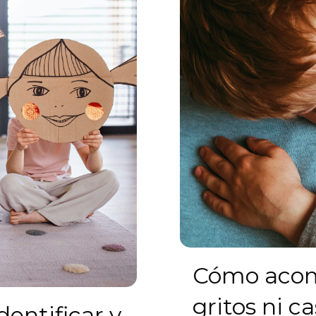
Cómo acomp
gritos ni c
dentificar y